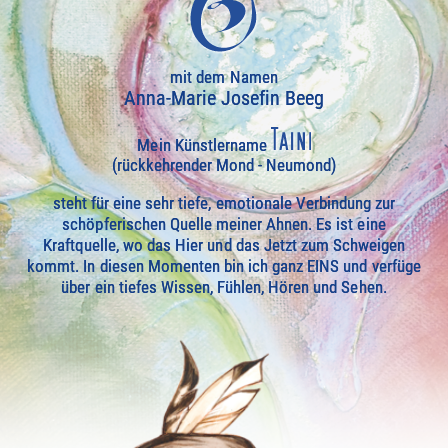
mit dem Namen
Anna-Marie Josefin Beeg
Mein Künstlername
(rückkehrender Mond - Neumond)
steht für eine sehr tiefe, emotionale Verbindung zur
schöpferischen Quelle meiner Ahnen. Es ist eine
Kraftquelle, wo das Hier und das Jetzt zum Schweigen
kommt. In diesen Momenten bin ich ganz EINS und verfüge
über ein tiefes Wissen, Fühlen, Hören und Sehen.